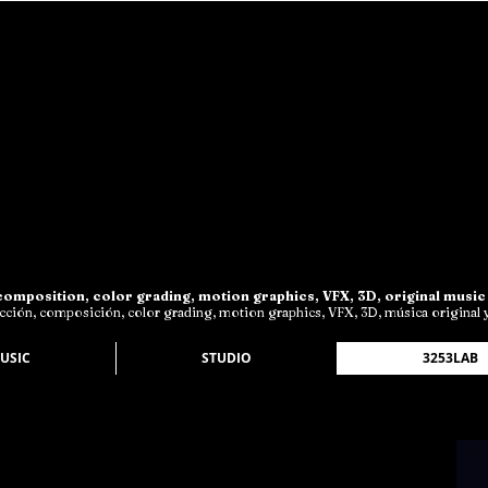
omposition, color grading, motion graphics, VFX, 3D, original music 
ción, composición, color grading, motion graphics, VFX, 3D, música original y 
USIC
STUDIO
3253LAB